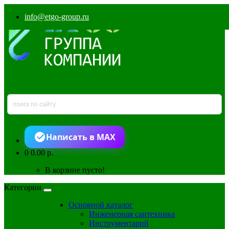
info@etgo-group.ru
Написать в MAX
0
0.00 р.
В корзине пусто!
Категории
Основной каталог
Инженерная сантехника
Инструментарий