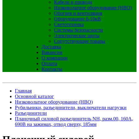
Кабели и провода
Низковольтное оборудование (НВО)
Обогрев и вентиляция
Оборудование 6-10кВ
Светотехника
Системы безопасности
Электрические щиты
Сопутствующие товары
Доставка
Вакансии
О компании
Оплата
Контакты
Главная
Основной каталог
Низковольтное оборудование (НВО)
Рубильники, разъединители, выключатели нагрузки
Разъединители
Планочный силовой разъединитель NH, разм.00, 160А,
690В на зажимах, отвод сверху, 185мм