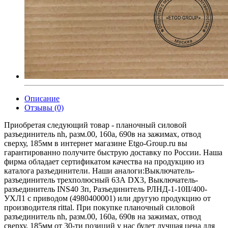
Описание
Отзывы (0)
Приобретая следующий товар - планочный силовой
разъединитель nh, разм.00, 160а, 690в на зажимах, отвод
сверху, 185мм в интернет магазине Etgo-Group.ru вы
гарантированно получите быструю доставку по России. Наша
фирма обладает сертификатом качества на продукцию из
каталога разъединители. Наши аналоги:Выключатель-
разъединитель трехполюсный 63А DX3, Выключатель-
разъединитель INS40 3п, Разъединитель РЛНД-1-10II/400-
УХЛ1 с приводом (4980400001) или другую продукцию от
производителя rittal. При покупке планочный силовой
разъединитель nh, разм.00, 160а, 690в на зажимах, отвод
сверху, 185мм от 30-ти позиций у нас будет лучшая цена для