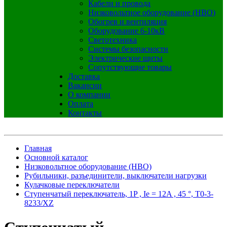
Кабели и провода
Низковольтное оборудование (НВО)
Обогрев и вентиляция
Оборудование 6-10кВ
Светотехника
Системы безопасности
Электрические щиты
Сопутствующие товары
Доставка
Вакансии
О компании
Оплата
Контакты
Главная
Основной каталог
Низковольтное оборудование (НВО)
Рубильники, разъединители, выключатели нагрузки
Кулачковые переключатели
Ступенчатый переключатель, 1P , Ie = 12A , 45 °, T0-3-
8233/XZ