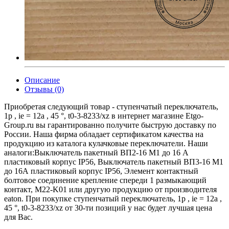
Описание
Отзывы (0)
Приобретая следующий товар - ступенчатый переключатель,
1p , ie = 12a , 45 °, t0-3-8233/xz в интернет магазине Etgo-
Group.ru вы гарантированно получите быструю доставку по
России. Наша фирма обладает сертификатом качества на
продукцию из каталога кулачковые переключатели. Наши
аналоги:Выключатель пакетный ВП2-16 М1 до 16 А
пластиковый корпус IP56, Выключатель пакетный ВП3-16 М1
до 16А пластиковый корпус IP56, Элемент контактный
болтовое соединение крепление спереди 1 размыкающий
контакт, M22-K01 или другую продукцию от производителя
eaton. При покупке ступенчатый переключатель, 1p , ie = 12a ,
45 °, t0-3-8233/xz от 30-ти позиций у нас будет лучшая цена
для Вас.