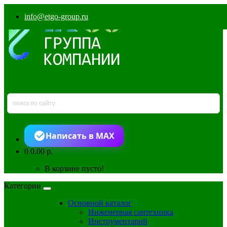
info@etgo-group.ru
Написать в MAX
0
0.00 р.
В корзине пусто!
Категории
Основной каталог
Инженерная сантехника
Инструментарий