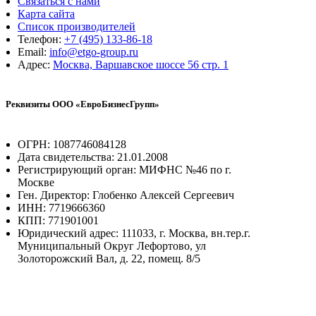
Связаться с нами
Карта сайта
Список производителей
Телефон:
+7 (495) 133-86-18
Email:
info@etgo-group.ru
Адрес:
Москва, Варшавское шоссе 56 стр. 1
Реквизиты ООО «ЕвроБизнесГрупп»
ОГРН: 1087746084128
Дата свидетельства: 21.01.2008
Регистрирующий орган: МИФНС №46 по г.
Москве
Ген. Директор: Глобенко Алексей Сергеевич
ИНН: 7719666360
КПП: 771901001
Юридический адрес: 111033, г. Москва, вн.тер.г.
Муниципальный Округ Лефортово, ул
Золоторожский Вал, д. 22, помещ. 8/5