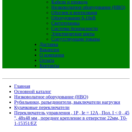
Кабели и провода
Низковольтное оборудование (НВО)
Обогрев и вентиляция
Оборудование 6-10кВ
Светотехника
Системы безопасности
Электрические щиты
Сопутствующие товары
Доставка
Вакансии
О компании
Оплата
Контакты
Главная
Основной каталог
Низковольтное оборудование (НВО)
Рубильники, разъединители, выключатели нагрузки
Кулачковые переключатели
Переключатель управления , 1P , Ie = 12A , Пол. I < 0 , 45
°, 48х48 мм , переднее крепление в отверстие 22мм, T0-
1-15351/EZ