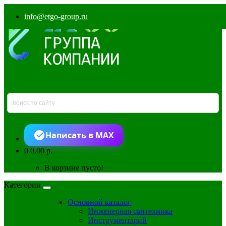
info@etgo-group.ru
Написать в MAX
0
0.00 р.
В корзине пусто!
Категории
Основной каталог
Инженерная сантехника
Инструментарий