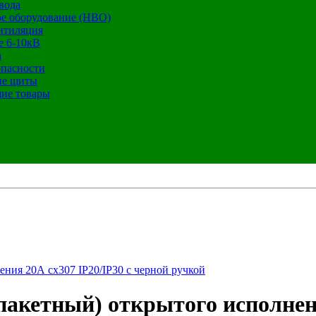
вода
е оборудование (НВО)
нтиляция
е 6-10кВ
а
опасности
ие щиты
ие товары
ния 20А сх307 IP20/IP30 с черной ручкой
акетный) открытого исполнени