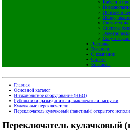
Кабели и про
Низковольтно
Обогрев и ве
Оборудовани
Светотехник
Системы без
Электрическ
Сопутствующ
Доставка
Вакансии
О компании
Оплата
Контакты
Главная
Основной каталог
Низковольтное оборудование (НВО)
Рубильники, разъединители, выключатели нагрузки
Кулачковые переключатели
Переключатель кулачковый (пакетный) открытого исполне
Переключатель кулачковый (п