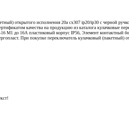
тный) открытого исполнения 20а сх307 ip20/ip30 с черной ручко
сертификатом качества на продукцию из каталога кулачковые п
-16 М1 до 16А пластиковый корпус IP56, Элемент контактный б
гопласт. При покупке переключатель кулачковый (пакетный) отк
кст!