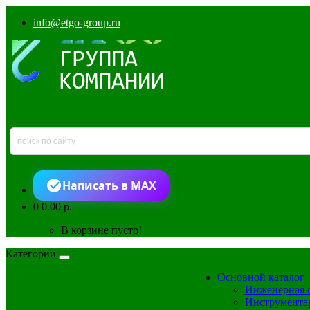
info@etgo-group.ru
Написать в MAX
0
0.00 р.
В корзине пусто!
Категории
Основной каталог
Инженерная 
Инструмента