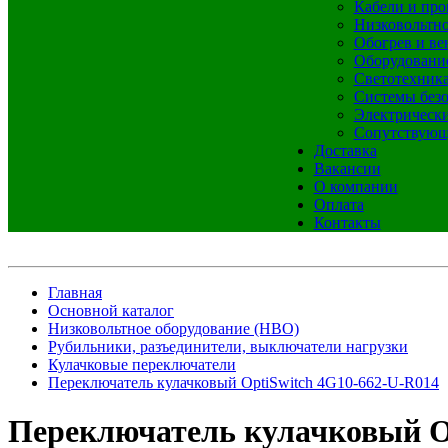
Кабели и про
Низковольтно
Обогрев и ве
Оборудовани
Светотехник
Системы без
Электрическ
Сопутствующ
Доставка
Вакансии
О компании
Оплата
Контакты
Главная
Основной каталог
Низковольтное оборудование (НВО)
Рубильники, разъединители, выключатели нагрузки
Кулачковые переключатели
Переключатель кулачковый OptiSwitch 4G10-662-U-R014
Переключатель кулачковый O