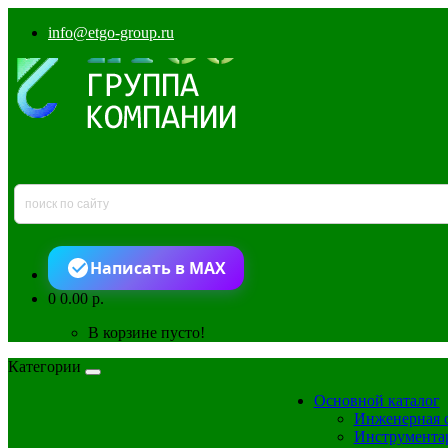
info@etgo-group.ru
Написать в MAX
0
0.00 р.
В корзине пусто!
Категории
Основной каталог
Инженерная 
Инструмента