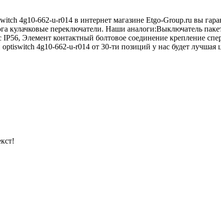
witch 4g10-662-u-r014 в интернет магазине Etgo-Group.ru вы га
ога кулачковые переключатели. Наши аналоги:Выключатель паке
 IP56, Элемент контактный болтовое соединение крепление сп
ptiswitch 4g10-662-u-r014 от 30-ти позиций у нас будет лучшая 
кст!