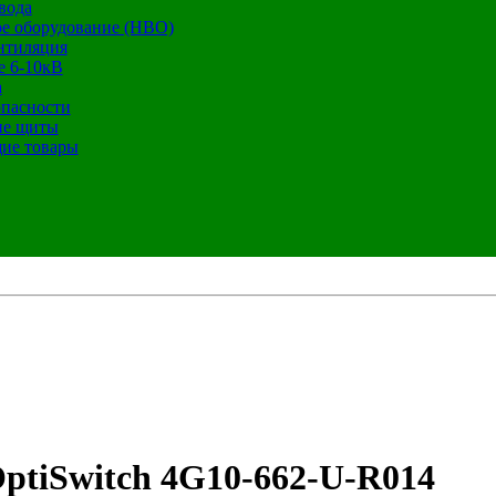
вода
е оборудование (НВО)
нтиляция
е 6-10кВ
а
опасности
ие щиты
ие товары
ptiSwitch 4G10-662-U-R014