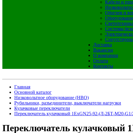
Кабели и про
Низковольтно
Обогрев и ве
Оборудовани
Светотехник
Системы без
Электрическ
Сопутствующ
Доставка
Вакансии
О компании
Оплата
Контакты
Главная
Основной каталог
Низковольтное оборудование (НВО)
Рубильники, разъединители, выключатели нагрузки
Кулачковые переключатели
Переключатель кулачковый 1ExGN25-92-(Л-2БТ-М20-G1/
Переключатель кулачковый 1