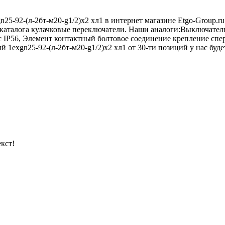
25-92-(л-2бт-м20-g1/2)х2 хл1 в интернет магазине Etgo-Group.r
 каталога кулачковые переключатели. Наши аналоги:Выключател
 IP56, Элемент контактный болтовое соединение крепление сп
 1exgn25-92-(л-2бт-м20-g1/2)х2 хл1 от 30-ти позиций у нас буде
кст!