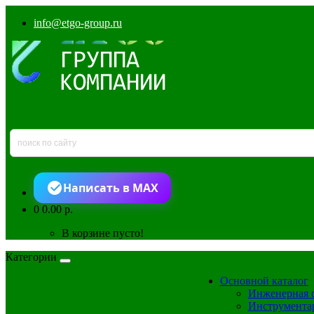
info@etgo-group.ru
Написать в MAX
0
0.00 р.
В корзине пусто!
Категории
Основной каталог
Инженерная 
Инструмента