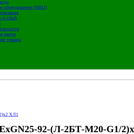
вода
е оборудование (НВО)
нтиляция
е 6-10кВ
а
опасности
ие щиты
ие товары
2)х2 ХЛ1
ExGN25-92-(Л-2БТ-М20-G1/2)