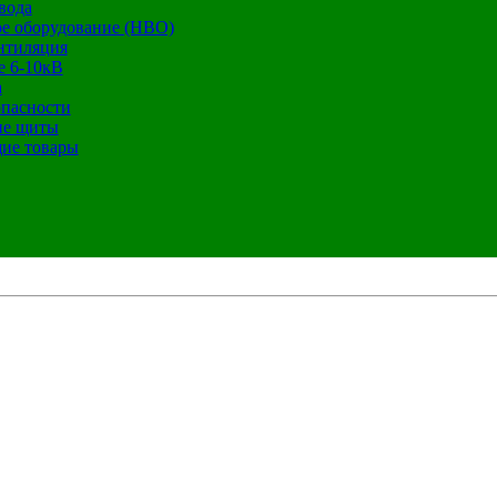
вода
е оборудование (НВО)
нтиляция
е 6-10кВ
а
опасности
ие щиты
ие товары