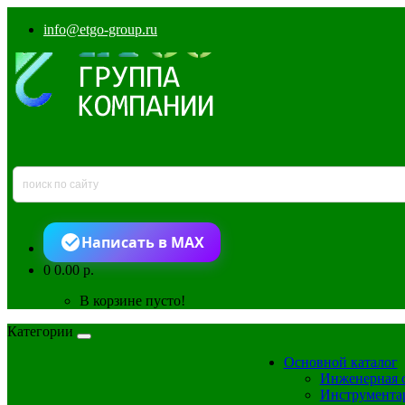
info@etgo-group.ru
Написать в MAX
0
0.00 р.
В корзине пусто!
Категории
Основной каталог
Инженерная 
Инструмента