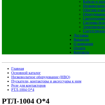
Кабели и про
Низковольтно
Обогрев и ве
Оборудовани
Светотехник
Системы без
Электрическ
Сопутствующ
Доставка
Вакансии
О компании
Оплата
Контакты
Главная
Основной каталог
Низковольтное оборудование (НВО)
Пускатели, контакторы и аксессуары к ним
Реле для контакторов
РТЛ-1004 О*4
РТЛ-1004 О*4