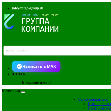
info@etgo-group.ru
Написать в MAX
0
0.00 р.
В корзине пусто!
Категории
Основной каталог
Инженерная 
Инструмента