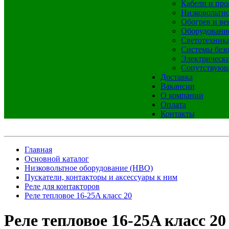
Кабели и про
Низковольтно
Обогрев и ве
Оборудовани
Светотехник
Системы без
Электрическ
Сопутствующ
Доставка
Вакансии
О компании
Оплата
Контакты
Главная
Основной каталог
Низковольтное оборудование (НВО)
Пускатели, контакторы и аксессуары к ним
Реле для контакторов
Реле тепловое 16-25A класс 20
Реле тепловое 16-25A класс 20