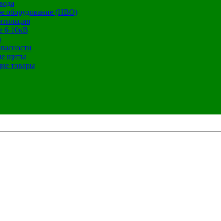
вода
е оборудование (НВО)
нтиляция
е 6-10кВ
а
опасности
ие щиты
ие товары