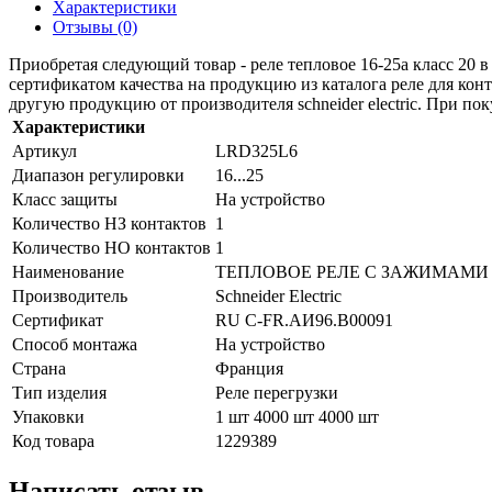
Характеристики
Отзывы (0)
Приобретая следующий товар - реле тепловое 16-25a класс 20 
сертификатом качества на продукцию из каталога реле для кон
другую продукцию от производителя schneider electric. При пок
Характеристики
Артикул
LRD325L6
Диапазон регулировки
16...25
Класс защиты
На устройство
Количество НЗ контактов
1
Количество НО контактов
1
Наименование
ТЕПЛОВОЕ РЕЛЕ С ЗАЖИМАМИ 
Производитель
Schneider Electric
Сертификат
RU C-FR.АИ96.B00091
Способ монтажа
На устройство
Страна
Франция
Тип изделия
Реле перегрузки
Упаковки
1 шт 4000 шт 4000 шт
Код товара
1229389
Написать отзыв