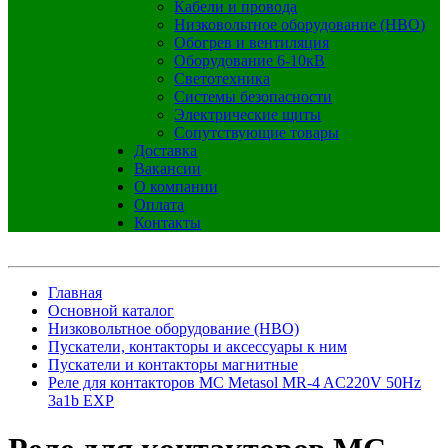
Кабели и провода
Низковольтное оборудование (НВО)
Обогрев и вентиляция
Оборудование 6-10кВ
Светотехника
Системы безопасности
Электрические щиты
Сопутствующие товары
Доставка
Вакансии
О компании
Оплата
Контакты
Главная
Основной каталог
Низковольтное оборудование (НВО)
Пускатели, контакторы и аксессуары к ним
Пускатели и контакторы магнитные
Реле для контакторов MC Metasol MR-4 AC220V 50Hz
3a1b EXP