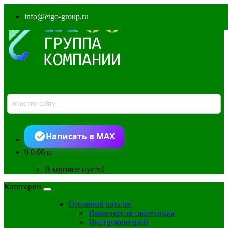
info@etgo-group.ru
Написать в MAX
0
0.00 р.
В корзине пусто!
Категории
Основной каталог
Инженерная сантехника
Инструментарий