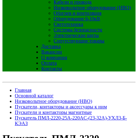
Кабели и провода
Низковольтное оборудование (НВО)
Обогрев и вентиляция
Оборудование 6-10кВ
Светотехника
Системы безопасности
Электрические щиты
Сопутствующие товары
Доставка
Вакансии
О компании
Оплата
Контакты
Главная
Основной каталог
Низковольтное оборудование (НВО)
Пускатели, контакторы и аксессуары к ним
Пускатели и контакторы магнитные
Пускатель ПМЛ-2220-25А-220AC-(23-32А)-УХЛ3-Б-
КЭАЗ