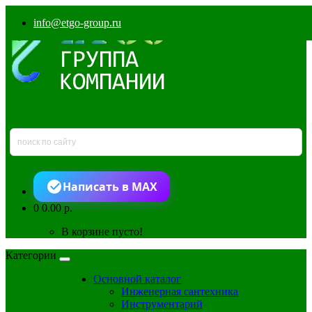
info@etgo-group.ru
Написать в MAX
0
0.00 р.
В корзине пусто!
Категории
Основной каталог
Инженерная сантехника
Инструментарий