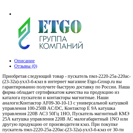
Описание
Отзывы (0)
Приобретая следующий товар - пускатель пмл-2220-25а-220ac-
(23-32а)-ухл3-б-кэаз в интернет магазине Etgo-Group.ru вы
гарантированно получите быструю доставку по России. Наша
фирма обладает сертификатом качества на продукцию из
каталога пускатели и контакторы магнитные. Наши
аналоги:Контактор AF09-30-10-13 с универсальной катушкой
управления 100-250B AC/DC, Контактор E 9А катушка
управления 220В АС3 50Гц 1НО, Пускатель магнитный КМЭ
25А катушка управления 220В АС малогабаритный 1NO или
другую продукцию от производителя кэаз. При покупке
пускатель пмл-2220-25а-220ac-(23-32а)-ухл3-б-кэаз от 30-ти