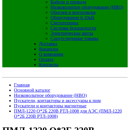
Кабели и провода
Низковольтное оборудование (НВО)
Обогрев и вентиляция
Оборудование 6-10кВ
Светотехника
Системы безопасности
Электрические щиты
Сопутствующие товары
Доставка
Вакансии
О компании
Оплата
Контакты
Главная
Основной каталог
Низковольтное оборудование (НВО)
Пускатели, контакторы и аксессуары к ним
Пускатели и контакторы магнитные
ПМЛ-1220 О*2Б 220В РТЛ-1008 для АЭС (ПМЛ-1220
О*2Б 220В РТЛ-1008)