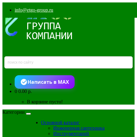
info@etgo-group.ru
Написать в MAX
0
0.00 р.
В корзине пусто!
Категории
Основной каталог
Инженерная сантехника
Инструментарий