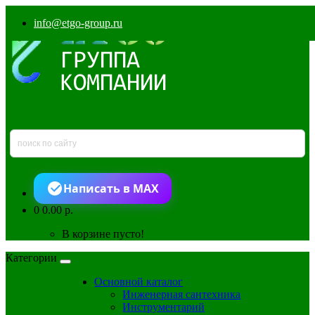
info@etgo-group.ru
Написать в MAX
0
0.00 р.
В корзине пусто!
Категории
Основной каталог
Инженерная сантехника
Инструментарий