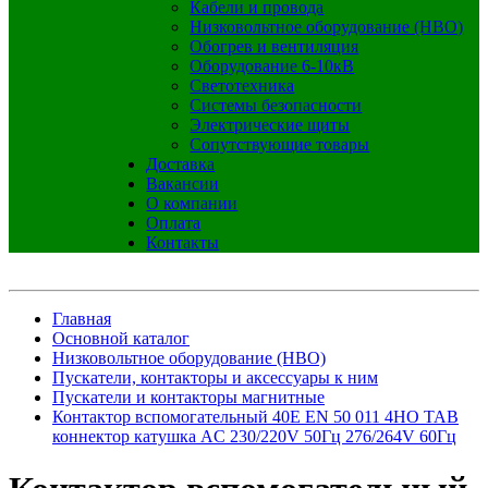
Кабели и провода
Низковольтное оборудование (НВО)
Обогрев и вентиляция
Оборудование 6-10кВ
Светотехника
Системы безопасности
Электрические щиты
Сопутствующие товары
Доставка
Вакансии
О компании
Оплата
Контакты
Главная
Основной каталог
Низковольтное оборудование (НВО)
Пускатели, контакторы и аксессуары к ним
Пускатели и контакторы магнитные
Контактор вспомогательный 40E EN 50 011 4НО TAB
коннектор катушка AC 230/220V 50Гц 276/264V 60Гц