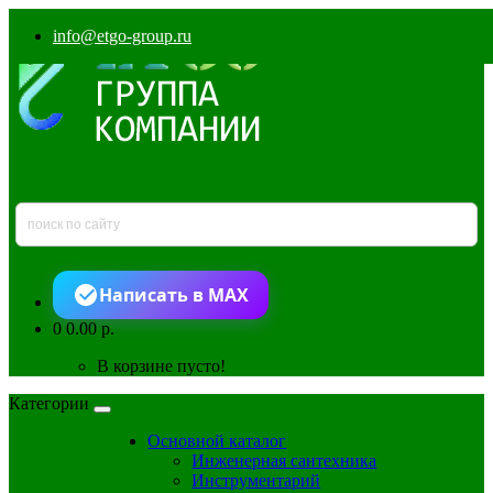
info@etgo-group.ru
Написать в MAX
0
0.00 р.
В корзине пусто!
Категории
Основной каталог
Инженерная сантехника
Инструментарий