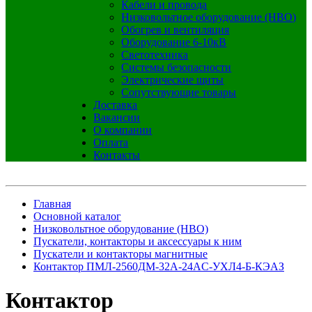
Кабели и провода
Низковольтное оборудование (НВО)
Обогрев и вентиляция
Оборудование 6-10кВ
Светотехника
Системы безопасности
Электрические щиты
Сопутствующие товары
Доставка
Вакансии
О компании
Оплата
Контакты
Главная
Основной каталог
Низковольтное оборудование (НВО)
Пускатели, контакторы и аксессуары к ним
Пускатели и контакторы магнитные
Контактор ПМЛ-2560ДМ-32А-24AC-УХЛ4-Б-КЭАЗ
Контактор