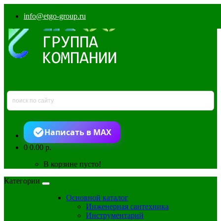
info@etgo-group.ru
Написать в MAX
0
0.00 р.
В корзине пусто!
Категории
Основной каталог
Инженерная сантехника
Инструментарий