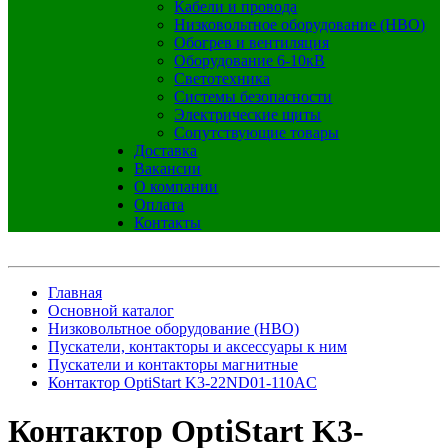
Кабели и провода
Низковольтное оборудование (НВО)
Обогрев и вентиляция
Оборудование 6-10кВ
Светотехника
Системы безопасности
Электрические щиты
Сопутствующие товары
Доставка
Вакансии
О компании
Оплата
Контакты
Главная
Основной каталог
Низковольтное оборудование (НВО)
Пускатели, контакторы и аксессуары к ним
Пускатели и контакторы магнитные
Контактор OptiStart K3-22ND01-110AC
Контактор OptiStart K3-