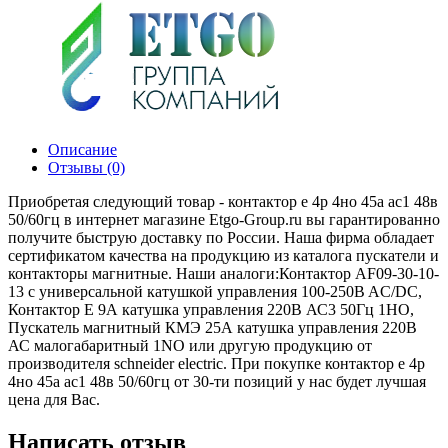
Описание
Отзывы (0)
Приобретая следующий товар - контактор e 4p 4но 45а ac1 48в
50/60гц в интернет магазине Etgo-Group.ru вы гарантированно
получите быструю доставку по России. Наша фирма обладает
сертификатом качества на продукцию из каталога пускатели и
контакторы магнитные. Наши аналоги:Контактор AF09-30-10-
13 с универсальной катушкой управления 100-250B AC/DC,
Контактор E 9А катушка управления 220В АС3 50Гц 1НО,
Пускатель магнитный КМЭ 25А катушка управления 220В
АС малогабаритный 1NO или другую продукцию от
производителя schneider electric. При покупке контактор e 4p
4но 45а ac1 48в 50/60гц от 30-ти позиций у нас будет лучшая
цена для Вас.
Написать отзыв