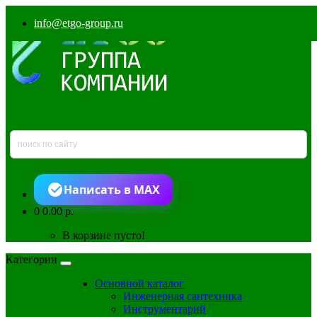
info@etgo-group.ru
Написать в MAX
0
0.00 р.
В корзине пусто!
Категории
Основной каталог
Инженерная сантехника
Инструментарий