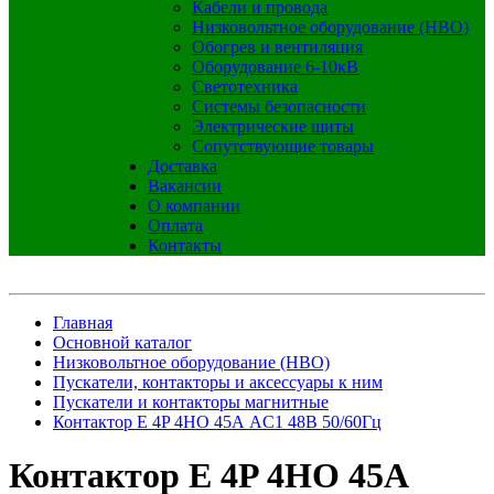
Кабели и провода
Низковольтное оборудование (НВО)
Обогрев и вентиляция
Оборудование 6-10кВ
Светотехника
Системы безопасности
Электрические щиты
Сопутствующие товары
Доставка
Вакансии
О компании
Оплата
Контакты
Главная
Основной каталог
Низковольтное оборудование (НВО)
Пускатели, контакторы и аксессуары к ним
Пускатели и контакторы магнитные
Контактор E 4P 4НО 45А AC1 48В 50/60Гц
Контактор E 4P 4НО 45А