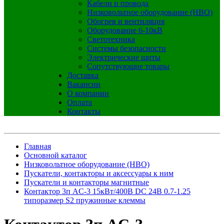
Кабели и провода
Низковольтное оборудование (НВО)
Обогрев и вентиляция
Оборудование 6-10кВ
Светотехника
Системы безопасности
Электрические щиты
Сопутствующие товары
Доставка
Вакансии
О компании
Оплата
Контакты
Главная
Основной каталог
Низковольтное оборудование (НВО)
Пускатели, контакторы и аксессуары к ним
Пускатели и контакторы магнитные
Контактор 3п AC-3 15кВт/400В DC 24В 0.7-1.25
типоразмер S2 пружинные клеммы