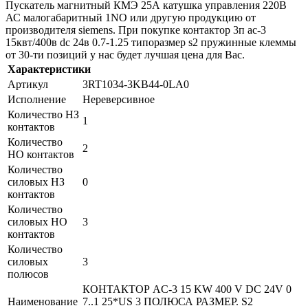
Пускатель магнитный КМЭ 25А катушка управления 220В
АС малогабаритный 1NO или другую продукцию от
производителя siemens. При покупке контактор 3п ac-3
15квт/400в dc 24в 0.7-1.25 типоразмер s2 пружинные клеммы
от 30-ти позиций у нас будет лучшая цена для Вас.
Характеристики
Артикул
3RT1034-3KB44-0LA0
Исполнение
Нереверсивное
Количество НЗ
1
контактов
Количество
2
НО контактов
Количество
силовых НЗ
0
контактов
Количество
силовых НО
3
контактов
Количество
силовых
3
полюсов
КОНТАКТОР AC-3 15 KW 400 V DC 24V 0
Наименование
7..1 25*US 3 ПОЛЮСА РАЗМЕР. S2