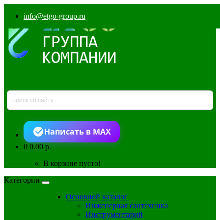
info@etgo-group.ru
Написать в MAX
0
0.00 р.
В корзине пусто!
Категории
Основной каталог
Инженерная сантехника
Инструментарий