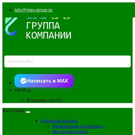
info@etgo-group.ru
Написать в MAX
0
0.00 р.
В корзине пусто!
Категории
Основной каталог
Инженерная сантехника
Инструментарий