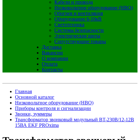
Кабели и провода
Низковольтное оборудование (НВО)
Обогрев и вентиляция
Оборудование 6-10кВ
Светотехника
Системы безопасности
Электрические щиты
Сопутствующие товары
Доставка
Вакансии
О компании
Оплата
Контакты
Главная
Основной каталог
Низковольтное оборудование (НВО)
Приборы контроля и сигнализации
Звонки, зуммеры
Трансформатор звонковый модульный BT-230В/12-12В
15ВА EKF PROxima