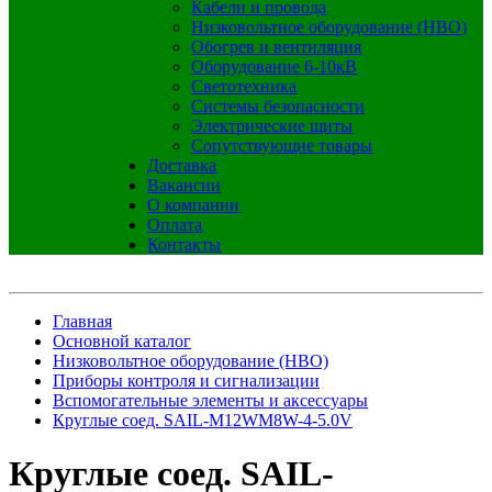
Кабели и провода
Низковольтное оборудование (НВО)
Обогрев и вентиляция
Оборудование 6-10кВ
Светотехника
Системы безопасности
Электрические щиты
Сопутствующие товары
Доставка
Вакансии
О компании
Оплата
Контакты
Главная
Основной каталог
Низковольтное оборудование (НВО)
Приборы контроля и сигнализации
Вспомогательные элементы и аксессуары
Круглые соед. SAIL-M12WM8W-4-5.0V
Круглые соед. SAIL-