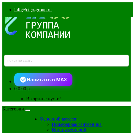
info@etgo-group.ru
Написать в MAX
0
0.00 р.
В корзине пусто!
Категории
Основной каталог
Инженерная сантехника
Инструментарий