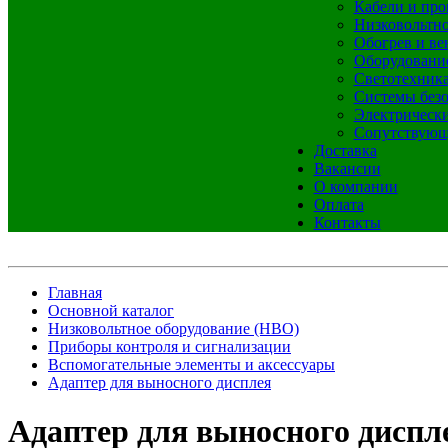
Кабели и про
Низковольтно
Обогрев и ве
Оборудовани
Светотехник
Системы без
Электрическ
Сопутствующ
Доставка
Вакансии
О компании
Оплата
Контакты
Главная
Основной каталог
Низковольтное оборудование (НВО)
Приборы контроля и сигнализации
Вспомогательные элементы и аксессуары
Адаптер для выносного дисплея
Адаптер для выносного диспл