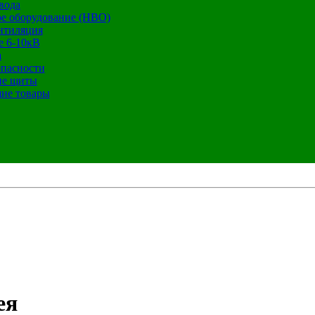
вода
е оборудование (НВО)
нтиляция
е 6-10кВ
а
опасности
ие щиты
ие товары
ея