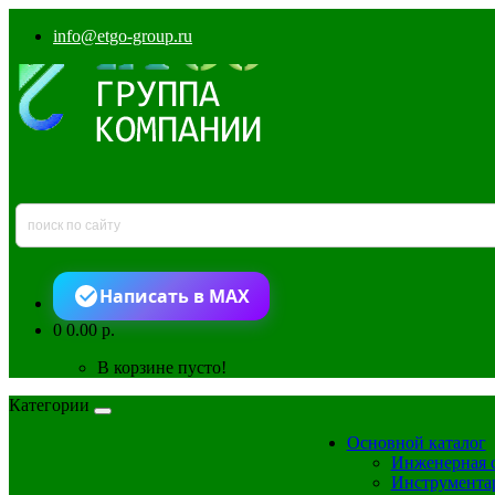
info@etgo-group.ru
Написать в MAX
0
0.00 р.
В корзине пусто!
Категории
Основной каталог
Инженерная 
Инструмента