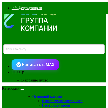
info@etgo-group.ru
Написать в MAX
0
0.00 р.
В корзине пусто!
Категории
Основной каталог
Инженерная сантехника
Инструментарий