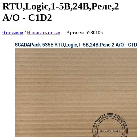
RTU,Logic,1-5В,24В,Реле,2
A/O - C1D2
0 отзывов
/
Написать отзыв
Артикул 5580105