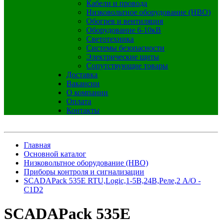
Кабели и провода
Низковольтное оборудование (НВО)
Обогрев и вентиляция
Оборудование 6-10кВ
Светотехника
Системы безопасности
Электрические щиты
Сопутствующие товары
Доставка
Вакансии
О компании
Оплата
Контакты
Главная
Основной каталог
Низковольтное оборудование (НВО)
Приборы контроля и сигнализации
SCADAPack 535E RTU,Logic,1-5В,24В,Реле,2 A/O -
C1D2
SCADAPack 535E