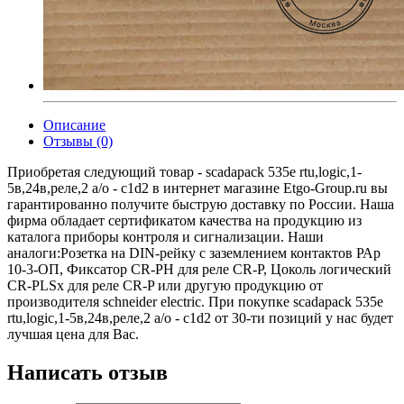
Описание
Отзывы (0)
Приобретая следующий товар - scadapack 535e rtu,logic,1-
5в,24в,реле,2 a/o - c1d2 в интернет магазине Etgo-Group.ru вы
гарантированно получите быструю доставку по России. Наша
фирма обладает сертификатом качества на продукцию из
каталога приборы контроля и сигнализации. Наши
аналоги:Розетка на DIN-рейку с заземлением контактов РАр
10-3-ОП, Фиксатор CR-PH для реле CR-P, Цоколь логический
CR-PLSх для реле CR-P или другую продукцию от
производителя schneider electric. При покупке scadapack 535e
rtu,logic,1-5в,24в,реле,2 a/o - c1d2 от 30-ти позиций у нас будет
лучшая цена для Вас.
Написать отзыв