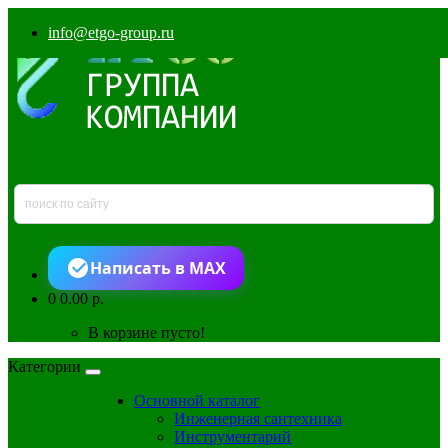
info@etgo-group.ru
Написать в MAX
0
0.00 р.
В корзине пусто!
Категории
Основной каталог
Инженерная сантехника
Инструментарий