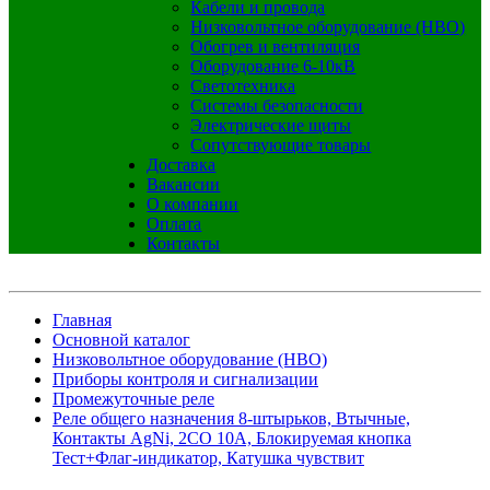
Кабели и провода
Низковольтное оборудование (НВО)
Обогрев и вентиляция
Оборудование 6-10кВ
Светотехника
Системы безопасности
Электрические щиты
Сопутствующие товары
Доставка
Вакансии
О компании
Оплата
Контакты
Главная
Основной каталог
Низковольтное оборудование (НВО)
Приборы контроля и сигнализации
Промежуточные реле
Реле общего назначения 8-штырьков, Втычные,
Контакты AgNi, 2CO 10A, Блокируемая кнопка
Тест+Флаг-индикатор, Катушка чувствит