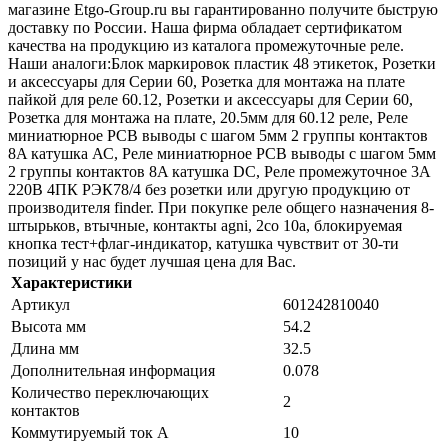
магазине Etgo-Group.ru вы гарантированно получите быструю
доставку по России. Наша фирма обладает сертификатом
качества на продукцию из каталога промежуточные реле.
Наши аналоги:Блок маркировок пластик 48 этикеток, Розетки
и аксессуары для Серии 60, Розетка для монтажа на плате
пайкой для реле 60.12, Розетки и аксессуары для Серии 60,
Розетка для монтажа на плате, 20.5мм для 60.12 реле, Реле
миниатюрное PCB выводы с шагом 5мм 2 группы контактов
8A катушка АС, Реле миниатюрное PCB выводы с шагом 5мм
2 группы контактов 8A катушка DC, Реле промежуточное 3А
220В 4ПК РЭК78/4 без розетки или другую продукцию от
производителя finder. При покупке реле общего назначения 8-
штырьков, втычные, контакты agni, 2co 10a, блокируемая
кнопка тест+флаг-индикатор, катушка чувствит от 30-ти
позиций у нас будет лучшая цена для Вас.
Характеристики
Артикул
601242810040
Высота мм
54.2
Длина мм
32.5
Дополнительная информация
0.078
Количество переключающих
2
контактов
Коммутируемый ток А
10