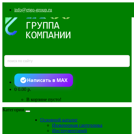
info@etgo-group.ru
Написать в MAX
0
0.00 р.
В корзине пусто!
Категории
Основной каталог
Инженерная сантехника
Инструментарий