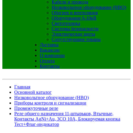
Кабели и провода
Низковольтное оборудование (НВО)
Обогрев и вентиляция
Оборудование 6-10кВ
Светотехника
Системы безопасности
Электрические щиты
Сопутствующие товары
Доставка
Вакансии
О компании
Оплата
Контакты
Главная
Основной каталог
Низковольтное оборудование (НВО)
Приборы контроля и сигнализации
Промежуточные реле
Реле общего назначения 11-штырьков, Втычные,
Контакты AgNi+Au, 3CO 10A, Блокируемая кнопка
Тест+Флаг-индикатор