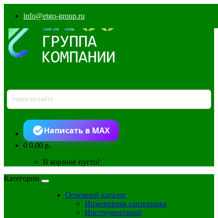
info@etgo-group.ru
Написать в MAX
0
0.00 р.
В корзине пусто!
Категории
Основной каталог
Инженерная сантехника
Инструментарий