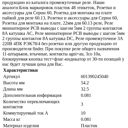
продукцию из каталога промежуточные реле. Наши
аналоги:Блок маркировок пластик 48 этикеток, Розетки и
аксессуары для Серии 60, Розетка для монтажа на плате
пайкой для реле 60.13, Розетки и аксессуары для Серии 60,
Розетка для монтажа на плате, 22мм для 60.13 реле, Реле
миниатюрное PCB выводы с шагом 5мм 2 группы контактов
8A катушка АС, Реле миниатюрное PCB выводы с шагом 5мм
2 группы контактов 8A катушка DC, Реле промежуточное 3А
220В 4ПК РЭК78/4 без розетки или другую продукцию от
производителя finder. При покупке реле общего назначения
11-штырьков, втычные, контакты agni+au, 3co 10a,
блокируемая кнопка тест+флаг-индикатор от 30-ти позиций у
нас будет лучшая цена для Вас.
Характеристики
Артикул
601390245040
Высота мм
54.2
Длина мм
32.5
Дополнительная информация
0.081
Количество переключающих
3
контактов
Коммутируемый ток А
10
Масса кг
0.081
Материал изделия
Пластик