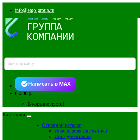
info@etgo-group.ru
Написать в MAX
0
0.00 р.
В корзине пусто!
Категории
Основной каталог
Инженерная сантехника
Инструментарий