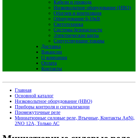
Кабели и провода
Низковольтное оборудование (НВО)
Обогрев и вентиляция
Оборудование 6-10кВ
Светотехника
Системы безопасности
Электрические щиты
Сопутствующие товары
Доставка
Вакансии
О компании
Оплата
Контакты
Главная
Основной каталог
Низковольтное оборудование (НВО)
Приборы контроля и сигнализации
Промежуточные реле
Миниатюрные силовые реле, Втычные, Контакты AgNi,
2NO 12A, Только АС