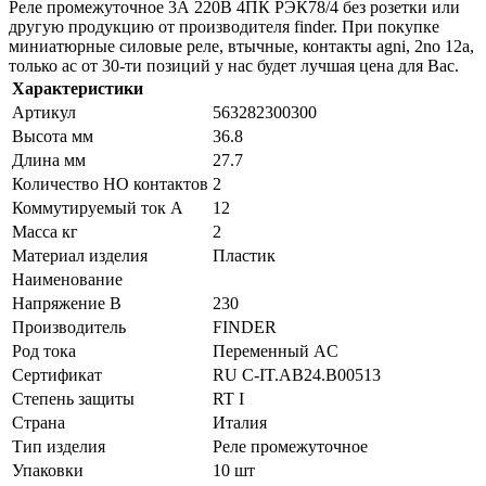
Реле промежуточное 3А 220В 4ПК РЭК78/4 без розетки или
другую продукцию от производителя finder. При покупке
миниатюрные силовые реле, втычные, контакты agni, 2no 12a,
только ас от 30-ти позиций у нас будет лучшая цена для Вас.
Характеристики
Артикул
563282300300
Высота мм
36.8
Длина мм
27.7
Количество НО контактов
2
Коммутируемый ток А
12
Масса кг
2
Материал изделия
Пластик
Наименование
Напряжение В
230
Производитель
FINDER
Род тока
Переменный AC
Сертификат
RU C-IT.AB24.B00513
Степень защиты
RT I
Страна
Италия
Тип изделия
Реле промежуточное
Упаковки
10 шт