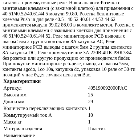
каталога промежуточные реле. Наши аналоги:Розетка с
винтовыми клеммами (с зажимной клетью) для применения с
40.51/40.52/40.61/44.5 модули 99.80, Розетка безвинтовые
клеммы Push-in для реле 40.51 40.52 40.61 44.52 44.62
применяются модули 99.02 86.03 в комплекте метал, Розетка с
винтовыми клеммами с зажимной клеткой для применения с
40.51/40.52/40.61/44.52, Реле миниатюрное PCB выводы с
шагом 5мм 2 группы контактов 8A катушка АС, Реле
миниатюрное PCB выводы с шагом 5мм 2 группы контактов
8A катушка DC, Реле промежуточное 3А 220В 4ПК РЭК78/4
без розетки или другую продукцию от производителя finder.
При покупке миниатюрные pcb-реле, выводы с шагом 5мм,
контакты agcdo, 1co 10a, катушка dc, упаковка 10 реле от 30-ти
позиций у нас будет лучшая цена для Вас.
Характеристики
Артикул
405190092000PAC
Высота мм
25
Длина мм
29
Количество переключающих контактов
1
Коммутируемый ток А
10
Масса кг
1
Материал изделия
Пластик
Наименование