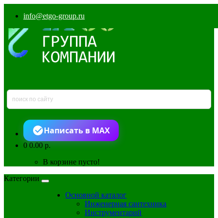
info@etgo-group.ru
Написать в MAX
0
0.00 р.
В корзине пусто!
Категории
Основной каталог
Инженерная сантехника
Инструментарий