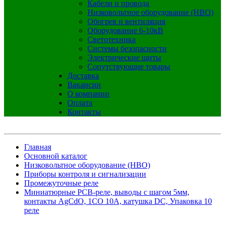
Кабели и провода
Низковольтное оборудование (НВО)
Обогрев и вентиляция
Оборудование 6-10кВ
Светотехника
Системы безопасности
Электрические щиты
Сопутствующие товары
Доставка
Вакансии
О компании
Оплата
Контакты
Главная
Основной каталог
Низковольтное оборудование (НВО)
Приборы контроля и сигнализации
Промежуточные реле
Миниатюрные PCB-реле, выводы с шагом 5мм,
контакты AgCdO, 1CO 10A, катушка DC, Упаковка 10
реле