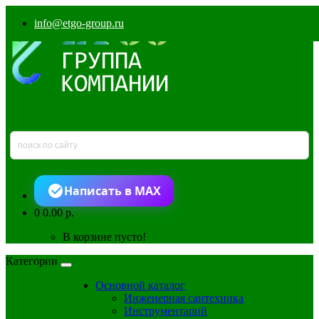
info@etgo-group.ru
Написать в MAX
0
0.00 р.
В корзине пусто!
Категории
Основной каталог
Инженерная сантехника
Инструментарий