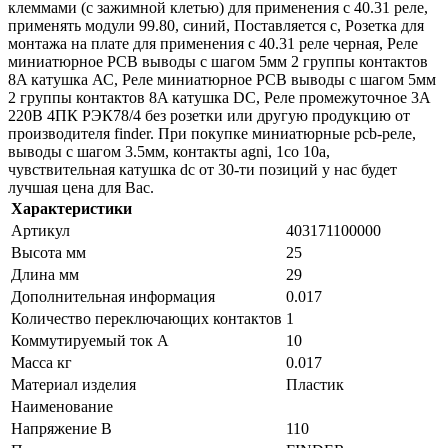
клеммами (с зажимной клетью) для применения с 40.31 реле,
применять модули 99.80, синий, Поставляется с, Розетка для
монтажа на плате для применения с 40.31 реле черная, Реле
миниатюрное PCB выводы с шагом 5мм 2 группы контактов
8A катушка АС, Реле миниатюрное PCB выводы с шагом 5мм
2 группы контактов 8A катушка DC, Реле промежуточное 3А
220В 4ПК РЭК78/4 без розетки или другую продукцию от
производителя finder. При покупке миниатюрные pcb-реле,
выводы с шагом 3.5мм, контакты agni, 1co 10a,
чувствительная катушка dc от 30-ти позиций у нас будет
лучшая цена для Вас.
Характеристики
Артикул
403171100000
Высота мм
25
Длина мм
29
Дополнительная информация
0.017
Количество переключающих контактов
1
Коммутируемый ток А
10
Масса кг
0.017
Материал изделия
Пластик
Наименование
Напряжение В
110