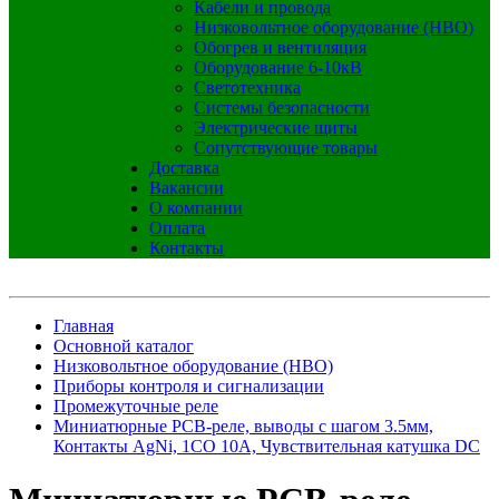
Кабели и провода
Низковольтное оборудование (НВО)
Обогрев и вентиляция
Оборудование 6-10кВ
Светотехника
Системы безопасности
Электрические щиты
Сопутствующие товары
Доставка
Вакансии
О компании
Оплата
Контакты
Главная
Основной каталог
Низковольтное оборудование (НВО)
Приборы контроля и сигнализации
Промежуточные реле
Миниатюрные PCB-реле, выводы с шагом 3.5мм,
Контакты AgNi, 1CO 10A, Чувствительная катушка DC