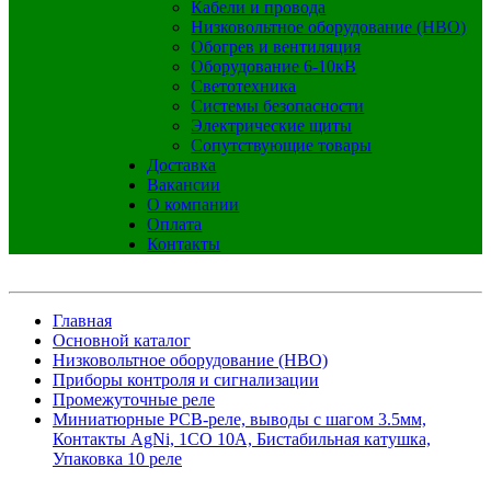
Кабели и провода
Низковольтное оборудование (НВО)
Обогрев и вентиляция
Оборудование 6-10кВ
Светотехника
Системы безопасности
Электрические щиты
Сопутствующие товары
Доставка
Вакансии
О компании
Оплата
Контакты
Главная
Основной каталог
Низковольтное оборудование (НВО)
Приборы контроля и сигнализации
Промежуточные реле
Миниатюрные PCB-реле, выводы с шагом 3.5мм,
Контакты AgNi, 1CO 10A, Бистабильная катушка,
Упаковка 10 реле