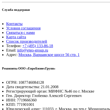
Служба поддержки
Контакты
Условия соглашения
Связаться с нами
Карта сайта
Список производителей
Телефон:
+7 (495) 133-86-18
Email:
info@etgo-group.ru
Адрес:
Москва, Варшавское шоссе 56 стр. 1
Реквизиты ООО «ЕвроБизнесГрупп»
ОГРН: 1087746084128
Дата свидетельства: 21.01.2008
Регистрирующий орган: МИФНС №46 по г. Москве
Ген. Директор: Глобенко Алексей Сергеевич
ИНН: 7719666360
КПП: 771901001
Юридический адрес: 111033, г. Москва, вн.тер.г. Муниципал