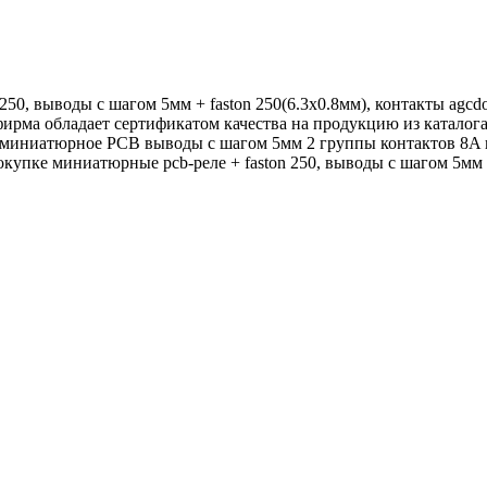
50, выводы с шагом 5мм + faston 250(6.3x0.8мм), контакты agcdo
фирма обладает сертификатом качества на продукцию из катало
е миниатюрное PCB выводы с шагом 5мм 2 группы контактов 8A
купке миниатюрные pcb-реле + faston 250, выводы с шагом 5мм + 