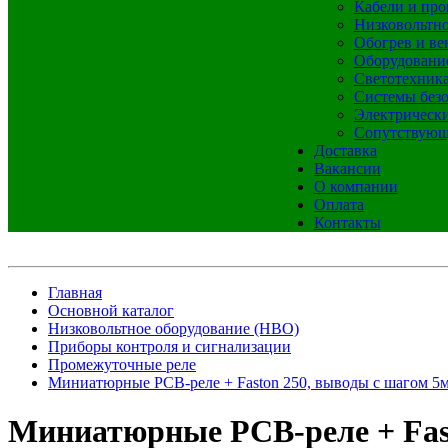
Кабели и про
Низковольтно
Обогрев и ве
Оборудовани
Светотехник
Системы без
Электрическ
Сопутствующ
Доставка
Вакансии
О компании
Оплата
Контакты
Главная
Основной каталог
Низковольтное оборудование (НВО)
Приборы контроля и сигнализации
Промежуточные реле
Миниатюрные PCB-реле + Faston 250, выводы с шагом 5м
Миниатюрные PCB-реле + Fasto