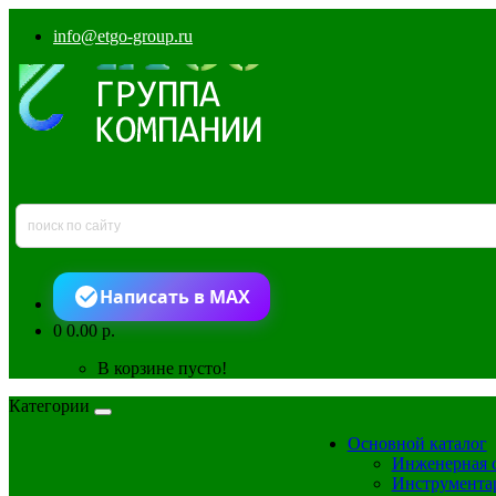
info@etgo-group.ru
Написать в MAX
0
0.00 р.
В корзине пусто!
Категории
Основной каталог
Инженерная 
Инструмента