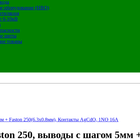
вода
е оборудование (НВО)
нтиляция
е 6-10кВ
а
опасности
ие щиты
ие товары
м + Faston 250(6.3x0.8мм), Контакты AgCdO, 1NO 16A
n 250, выводы с шагом 5мм + 