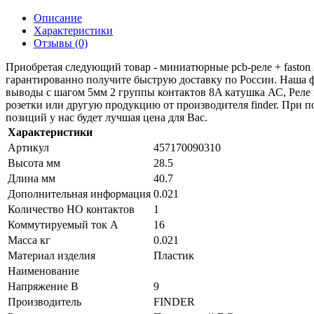
Описание
Характеристики
Отзывы (0)
Приобретая следующий товар - миниатюрные pcb-реле + faston 2
гарантированно получите быструю доставку по России. Наша 
выводы с шагом 5мм 2 группы контактов 8A катушка АС, Рел
розетки или другую продукцию от производителя finder. При по
позиций у нас будет лучшая цена для Вас.
Характеристики
Артикул
457170090310
Высота мм
28.5
Длина мм
40.7
Дополнительная информация
0.021
Количество НО контактов
1
Коммутируемый ток А
16
Масса кг
0.021
Материал изделия
Пластик
Наименование
Напряжение В
9
Производитель
FINDER