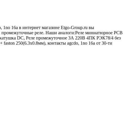
, 1no 16a в интернет магазине Etgo-Group.ru вы
га промежуточные реле. Наши аналоги:Реле миниатюрное PCB
 катушка DC, Реле промежуточное 3А 220В 4ПК РЭК78/4 без
faston 250(6.3x0.8мм), контакты agcdo, 1no 16a от 30-ти