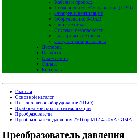
Кабели и провода
Низковольтное оборудование (НВО)
Обогрев и вентиляция
Оборудование 6-10кВ
Светотехника
Системы безопасности
Электрические щиты
Сопутствующие товары
Доставка
Вакансии
О компании
Оплата
Контакты
Главная
Основной каталог
Низковольтное оборудование (НВО)
Приборы контроля и сигнализации
Преобразователи
Преобразователь давления 250 бар М12 4-20мА G1/4A
Преобразователь давления