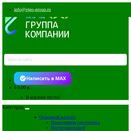
info@etgo-group.ru
Написать в MAX
0
0.00 р.
В корзине пусто!
Категории
Основной каталог
Инженерная сантехника
Инструментарий