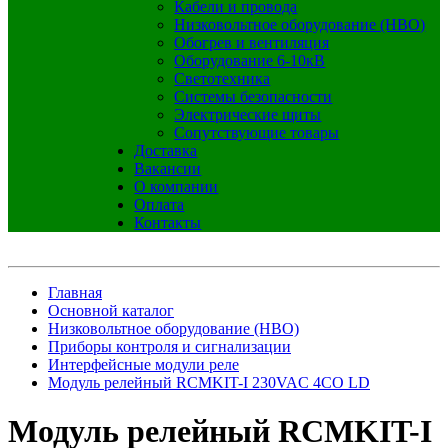
Кабели и провода
Низковольтное оборудование (НВО)
Обогрев и вентиляция
Оборудование 6-10кВ
Светотехника
Системы безопасности
Электрические щиты
Сопутствующие товары
Доставка
Вакансии
О компании
Оплата
Контакты
Главная
Основной каталог
Низковольтное оборудование (НВО)
Приборы контроля и сигнализации
Интерфейсные модули реле
Модуль релейный RCMKIT-I 230VAC 4CO LD
Модуль релейный RCMKIT-I