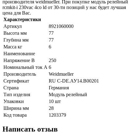
производителя weidmueller. При покупке модуль релейный
rcmkit-i 230vac 4co ld от 30-ти позиций у нас будет лучшая
цена для Вас.
Характеристики
Артикул
8921060000
Высота мм
77
Глубина мм
77
Масса кг
6
Наименование
Напряжение В
250
Номинальный ток А
6
Производитель
Weidmueller
Сертификат
RU C-DE.АУ14.B00201
Страна
Германия
Тип изделия
Модуль релейный
Упаковки
10 шт
Ширина мм
28
Код товара
1203379
Написать отзыв