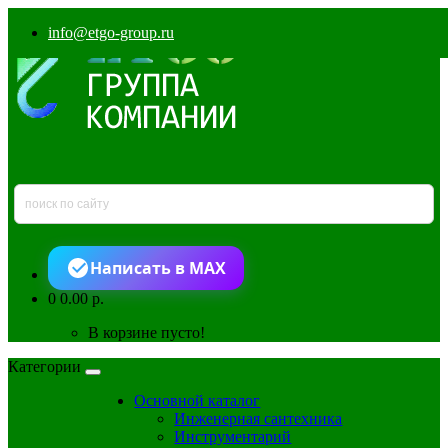
info@etgo-group.ru
Написать в MAX
0
0.00 р.
В корзине пусто!
Категории
Основной каталог
Инженерная сантехника
Инструментарий