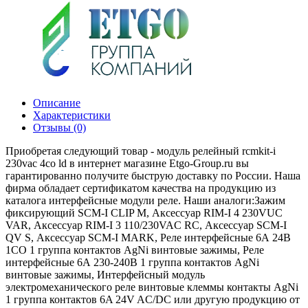
Описание
Характеристики
Отзывы (0)
Приобретая следующий товар - модуль релейный rcmkit-i
230vac 4co ld в интернет магазине Etgo-Group.ru вы
гарантированно получите быструю доставку по России. Наша
фирма обладает сертификатом качества на продукцию из
каталога интерфейсные модули реле. Наши аналоги:Зажим
фиксирующий SCM-I CLIP M, Аксессуар RIM-I 4 230VUC
VAR, Аксессуар RIM-I 3 110/230VAC RC, Аксессуар SCM-I
QV S, Аксессуар SCM-I MARK, Реле интерфейсные 6А 24В
1СО 1 группа контактов AgNi винтовые зажимы, Реле
интерфейсные 6А 230-240В 1 группа контактов AgNi
винтовые зажимы, Интерфейсный модуль
электромеханического реле винтовые клеммы контакты AgNi
1 группа контактов 6A 24V AC/DC или другую продукцию от