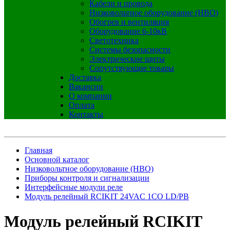
Кабели и провода
Низковольтное оборудование (НВО)
Обогрев и вентиляция
Оборудование 6-10кВ
Светотехника
Системы безопасности
Электрические щиты
Сопутствующие товары
Доставка
Вакансии
О компании
Оплата
Контакты
Главная
Основной каталог
Низковольтное оборудование (НВО)
Приборы контроля и сигнализации
Интерфейсные модули реле
Модуль релейный RCIKIT 24VAC 1CO LD/PB
Модуль релейный RCIKIT