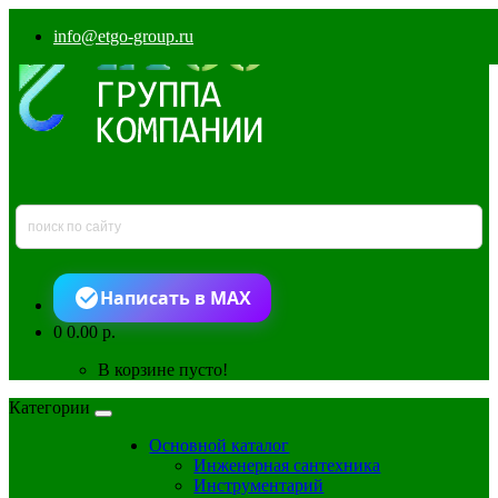
info@etgo-group.ru
Написать в MAX
0
0.00 р.
В корзине пусто!
Категории
Основной каталог
Инженерная сантехника
Инструментарий