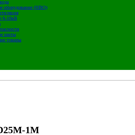
вода
е оборудование (НВО)
нтиляция
е 6-10кВ
а
опасности
ие щиты
ие товары
-D25M-1M