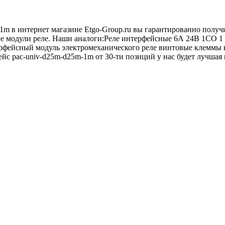
1m в интернет магазине Etgo-Group.ru вы гарантированно получ
ые модули реле. Наши аналоги:Реле интерфейсные 6А 24В 1СО 1
рфейсный модуль электромеханического реле винтовые клеммы 
йс pac-univ-d25m-d25m-1m от 30-ти позиций у нас будет лучшая 