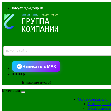
info@etgo-group.ru
Написать в MAX
0
0.00 р.
В корзине пусто!
Категории
Основной каталог
Инженерная 
Инструмента