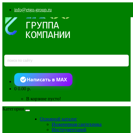
info@etgo-group.ru
Написать в MAX
0
0.00 р.
В корзине пусто!
Категории
Основной каталог
Инженерная сантехника
Инструментарий