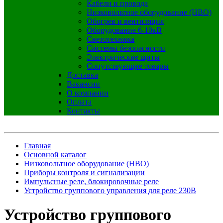
Кабели и провода
Низковольтное оборудование (НВО)
Обогрев и вентиляция
Оборудование 6-10кВ
Светотехника
Системы безопасности
Электрические щиты
Сопутствующие товары
Доставка
Вакансии
О компании
Оплата
Контакты
Главная
Основной каталог
Низковольтное оборудование (НВО)
Приборы контроля и сигнализации
Импульсные реле, блокировочные реле
Устройство группового управления для реле 230В
Устройство группового