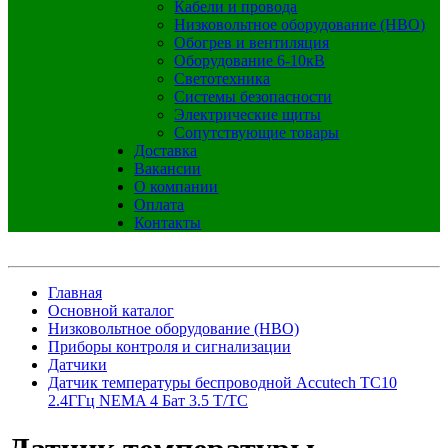
Кабели и провода
Низковольтное оборудование (НВО)
Обогрев и вентиляция
Оборудование 6-10кВ
Светотехника
Системы безопасности
Электрические щиты
Сопутствующие товары
Доставка
Вакансии
О компании
Оплата
Контакты
Главная
Основной каталог
Низковольтное оборудование (НВО)
Приборы контроля и сигнализации
Датчики
Датчик температуры беспроводной Accutech TC10
2.4ГГц NEMA 4 Бат 3.5 T/TC