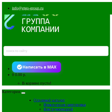
info@etgo-group.ru
Написать в MAX
0
0.00 р.
В корзине пусто!
Категории
Основной каталог
Инженерная сантехника
Инструментарий