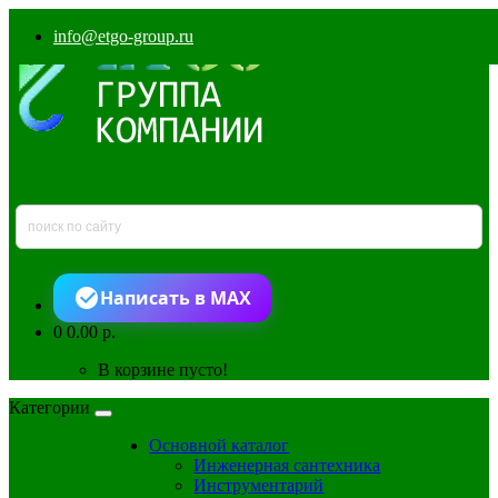
info@etgo-group.ru
Написать в MAX
0
0.00 р.
В корзине пусто!
Категории
Основной каталог
Инженерная сантехника
Инструментарий