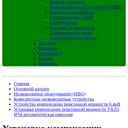
Кабели и провода
Низковольтное оборудование (НВО)
Обогрев и вентиляция
Оборудование 6-10кВ
Светотехника
Системы безопасности
Электрические щиты
Сопутствующие товары
Доставка
Вакансии
О компании
Оплата
Контакты
Главная
Основной каталог
Низковольтное оборудование (НВО)
Комплектные низковольтные устройства
Устройства компенсации реактивной мощности 0.4кВ
Установка компенсации реактивной мощности УХЛ3
IP54 автоматическая навесная