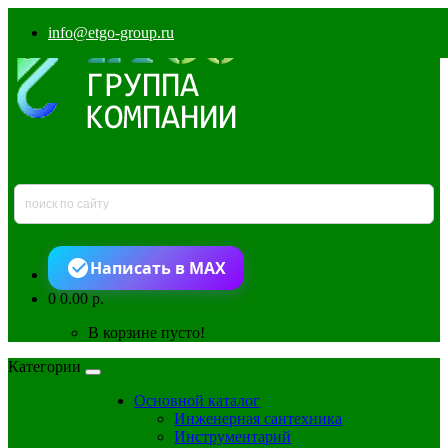
info@etgo-group.ru
Написать в MAX
0
0.00 р.
В корзине пусто!
Категории
Основной каталог
Инженерная сантехника
Инструментарий