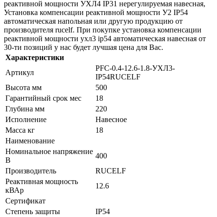
реактивной мощности УХЛ4 IP31 нерегулируемая навесная,
Установка компенсации реактивной мощности У2 IP54
автоматическая напольная или другую продукцию от
производителя rucelf. При покупке установка компенсации
реактивной мощности ухл3 ip54 автоматическая навесная от
30-ти позиций у нас будет лучшая цена для Вас.
Характеристики
PFC-0.4-12.6-1.8-УХЛ3-
Артикул
IP54RUCELF
Высота мм
500
Гарантийный срок мес
18
Глубина мм
220
Исполнение
Навесное
Масса кг
18
Наименование
Номинальное напряжение
400
В
Производитель
RUCELF
Реактивная мощность
12.6
кВАр
Сертификат
Степень защиты
IP54