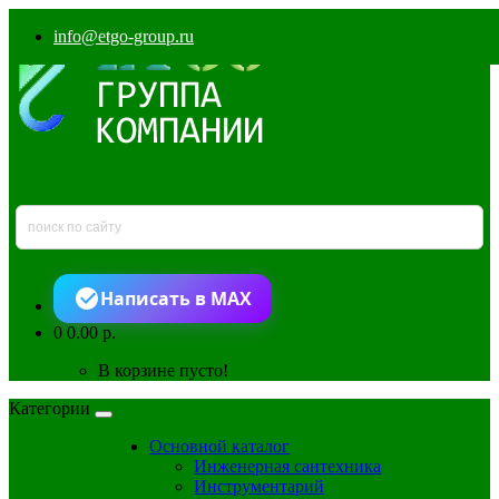
info@etgo-group.ru
Написать в MAX
0
0.00 р.
В корзине пусто!
Категории
Основной каталог
Инженерная сантехника
Инструментарий