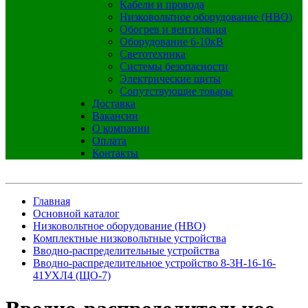
Кабели и провода
Низковольтное оборудование (НВО)
Обогрев и вентиляция
Оборудование 6-10кВ
Светотехника
Системы безопасности
Электрические щиты
Сопутствующие товары
Доставка
Вакансии
О компании
Оплата
Контакты
Главная
Основной каталог
Низковольтное оборудование (НВО)
Комплектные низковольтные устройства
Вводно-распределительные устройства
Вводно-распределительное устройство 8-3Н-16-16-
41УХЛ4 (ЩО-7)