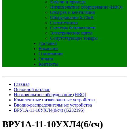
Кабели и провода
Низковольтное оборудование (НВО)
Обогрев и вентиляция
Оборудование 6-10кВ
Светотехника
Системы безопасности
Электрические щиты
Сопутствующие товары
Доставка
Вакансии
О компании
Оплата
Контакты
Главная
Основной каталог
Низковольтное оборудование (НВО)
Комплектные низковольтные устройства
Вводно-распределительные устройства
ВРУ1А-11-10УХЛ4(б/сч) (G232195)
ВРУ1А-11-10УХЛ4(б/сч)