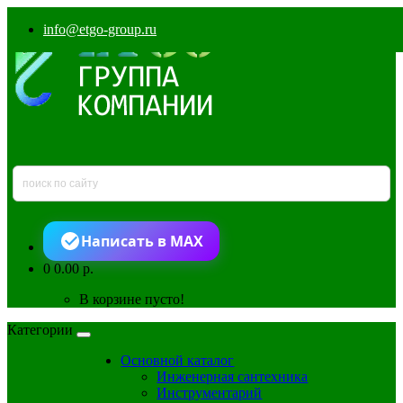
info@etgo-group.ru
Написать в MAX
0
0.00 р.
В корзине пусто!
Категории
Основной каталог
Инженерная сантехника
Инструментарий