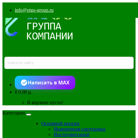
info@etgo-group.ru
Написать в MAX
0
0.00 р.
В корзине пусто!
Категории
Основной каталог
Инженерная сантехника
Инструментарий