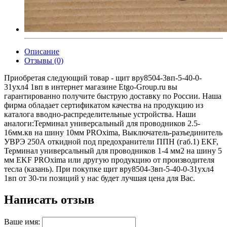
Описание
Отзывы (0)
Приобретая следующий товар - щит вру8504-3вп-5-40-0-
31ухл4 1вп в интернет магазине Etgo-Group.ru вы
гарантированно получите быструю доставку по России. Наша
фирма обладает сертификатом качества на продукцию из
каталога вводно-распределительные устройства. Наши
аналоги:Терминал универсальный для проводников 2.5-
16мм.кв на шину 10мм PROxima, Выключатель-разъединитель
УВРЭ 250А откидной под предохранители ППН (габ.1) EKF,
Терминал универсальный для проводников 1-4 мм2 на шину 5
мм EKF PROxima или другую продукцию от производителя
тесла (казань). При покупке щит вру8504-3вп-5-40-0-31ухл4
1вп от 30-ти позиций у нас будет лучшая цена для Вас.
Написать отзыв
Ваше имя: