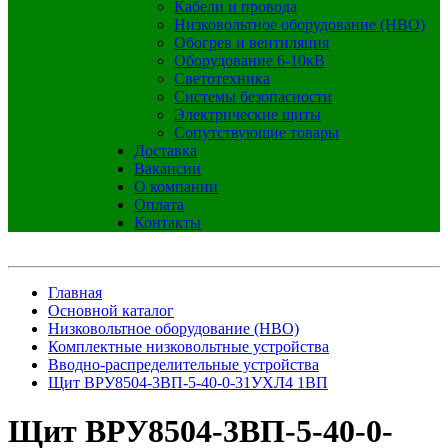
Кабели и провода
Низковольтное оборудование (НВО)
Обогрев и вентиляция
Оборудование 6-10кВ
Светотехника
Системы безопасности
Электрические щиты
Сопутствующие товары
Доставка
Вакансии
О компании
Оплата
Контакты
Главная
Основной каталог
Низковольтное оборудование (НВО)
Комплектные низковольтные устройства
Вводно-распределительные устройства
Щит ВРУ8504-3ВП-5-40-0-31УХЛ4 1ВП
Щит ВРУ8504-3ВП-5-40-0-