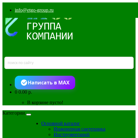
info@etgo-group.ru
Написать в MAX
0
0.00 р.
В корзине пусто!
Категории
Основной каталог
Инженерная сантехника
Инструментарий