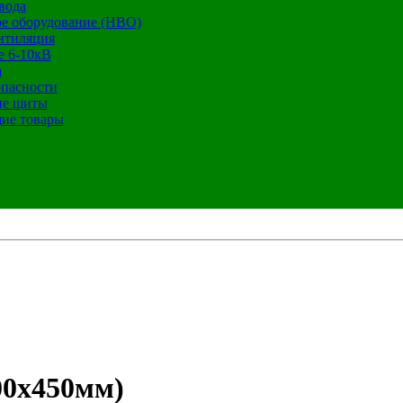
вода
е оборудование (НВО)
нтиляция
е 6-10кВ
а
опасности
ие щиты
ие товары
00х450мм)