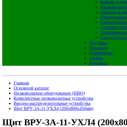
Кабели и про
Низковольтно
Обогрев и ве
Оборудовани
Светотехник
Системы без
Электрическ
Сопутствующ
Доставка
Вакансии
О компании
Оплата
Контакты
Главная
Основной каталог
Низковольтное оборудование (НВО)
Комплектные низковольтные устройства
Вводно-распределительные устройства
Щит ВРУ-3А-11-УХЛ4 (200х800х450мм)
Щит ВРУ-3А-11-УХЛ4 (200х8