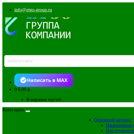
info@etgo-group.ru
Написать в MAX
0
0.00 р.
В корзине пусто!
Категории
Основной каталог
Инженерная 
Инструмента