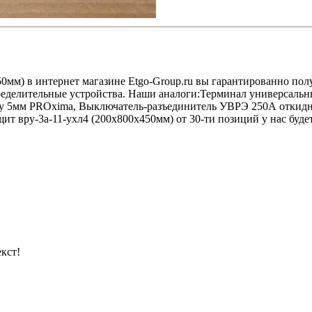
50мм) в интернет магазине Etgo-Group.ru вы гарантированно по
пределительные устройства. Наши аналоги:Терминал универсаль
ну 5мм PROxima, Выключатель-разъединитель УВРЭ 250А откидн
т вру-3а-11-ухл4 (200х800х450мм) от 30-ти позиций у нас будет
кст!