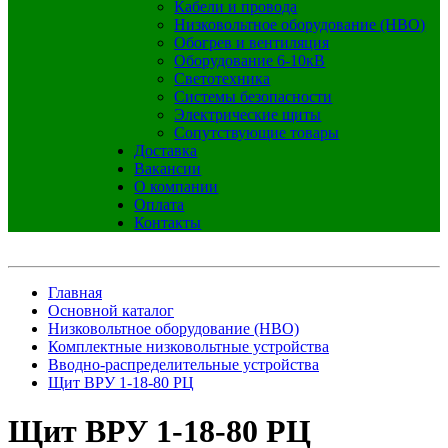
Кабели и провода
Низковольтное оборудование (НВО)
Обогрев и вентиляция
Оборудование 6-10кВ
Светотехника
Системы безопасности
Электрические щиты
Сопутствующие товары
Доставка
Вакансии
О компании
Оплата
Контакты
Главная
Основной каталог
Низковольтное оборудование (НВО)
Комплектные низковольтные устройства
Вводно-распределительные устройства
Щит ВРУ 1-18-80 РЦ
Щит ВРУ 1-18-80 РЦ