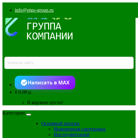
info@etgo-group.ru
Написать в MAX
0
0.00 р.
В корзине пусто!
Категории
Основной каталог
Инженерная сантехника
Инструментарий