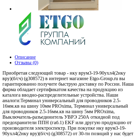
Описание
Отзывы (0)
Приобретая следующий товар - нку врум3-19-90ухл4(2нку
вру)(б/сч) (g308572) в интернет магазине Etgo-Group.ru вы
гарантированно получите быструю доставку по России. Наша
фирма обладает сертификатом качества на продукцию из
каталога вводно-распределительные устройства. Наши
аналоги:Терминал универсальный для проводников 2.5-
16мм.кв на шину 10мм PROxima, Терминал универсальный
для проводников 2.5-16мм.кв на шину 5мм PROxima,
Выключатель-разъединитель УВРЭ 250А откидной под
предохранители ППН (габ.1) EKF или другую продукцию от
производителя электроспектр. При покупке нку врум3-19-
90ухл4(2нку вру)(б/сч) (g308572) от 30-ти позиций у нас будет