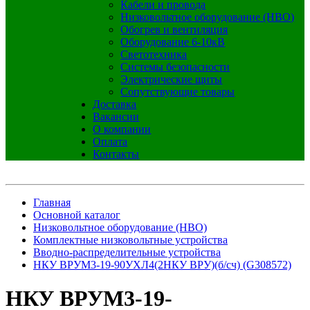
Кабели и провода
Низковольтное оборудование (НВО)
Обогрев и вентиляция
Оборудование 6-10кВ
Светотехника
Системы безопасности
Электрические щиты
Сопутствующие товары
Доставка
Вакансии
О компании
Оплата
Контакты
Главная
Основной каталог
Низковольтное оборудование (НВО)
Комплектные низковольтные устройства
Вводно-распределительные устройства
НКУ ВРУМ3-19-90УХЛ4(2НКУ ВРУ)(б/сч) (G308572)
НКУ ВРУМ3-19-