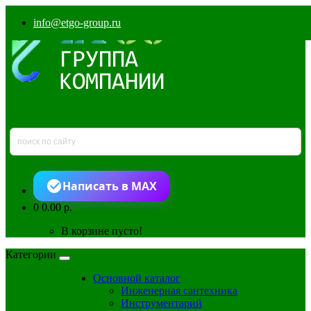
info@etgo-group.ru
Написать в MAX
0
0.00 р.
В корзине пусто!
Категории
Основной каталог
Инженерная сантехника
Инструментарий