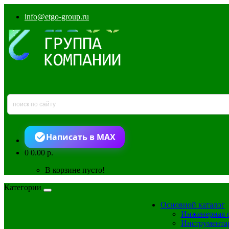
info@etgo-group.ru
Написать в MAX
0
0.00 р.
В корзине пусто!
Категории
Основной каталог
Инженерная 
Инструмента