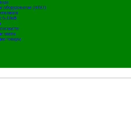
вода
е оборудование (НВО)
нтиляция
е 6-10кВ
а
опасности
ие щиты
ие товары