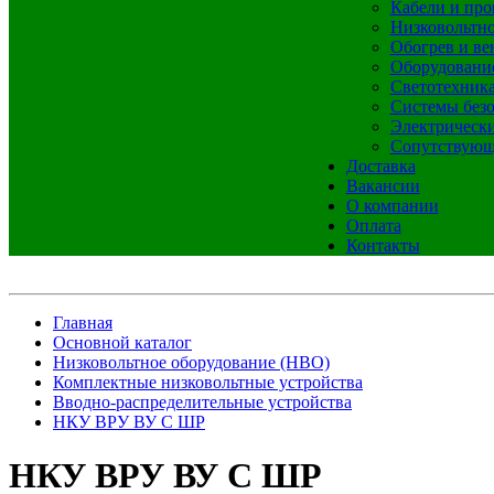
Кабели и про
Низковольтно
Обогрев и ве
Оборудовани
Светотехник
Системы без
Электрическ
Сопутствующ
Доставка
Вакансии
О компании
Оплата
Контакты
Главная
Основной каталог
Низковольтное оборудование (НВО)
Комплектные низковольтные устройства
Вводно-распределительные устройства
НКУ ВРУ ВУ С ШР
НКУ ВРУ ВУ С ШР