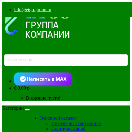
info@etgo-group.ru
Написать в MAX
0
0.00 р.
В корзине пусто!
Категории
Основной каталог
Инженерная сантехника
Инструментарий