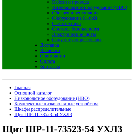
Кабели и провода
Низковольтное оборудование (НВО)
Обогрев и вентиляция
Оборудование 6-10кВ
Светотехника
Системы безопасности
Электрические щиты
Сопутствующие товары
Доставка
Вакансии
О компании
Оплата
Контакты
Главная
Основной каталог
Низковольтное оборудование (НВО)
Комплектные низковольтные устройства
Шкафы распределительные
Щит ШР-11-73523-54 УХЛ3
Щит ШР-11-73523-54 УХЛ3