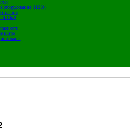
вода
е оборудование (НВО)
нтиляция
е 6-10кВ
а
опасности
ие щиты
ие товары
2