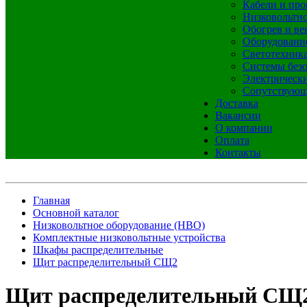
Кабели и про
Низковольтно
Обогрев и ве
Оборудовани
Светотехник
Системы без
Электрическ
Сопутствующ
Доставка
Вакансии
О компании
Оплата
Контакты
Главная
Основной каталог
Низковольтное оборудование (НВО)
Комплектные низковольтные устройства
Шкафы распределительные
Щит распределительный СЩ2
Щит распределительный СЩ