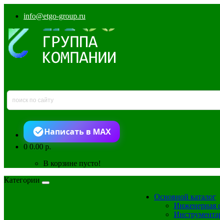
info@etgo-group.ru
Написать в MAX
0
0.00 р.
В корзине пусто!
Категории
Основной каталог
Инженерная 
Инструмента