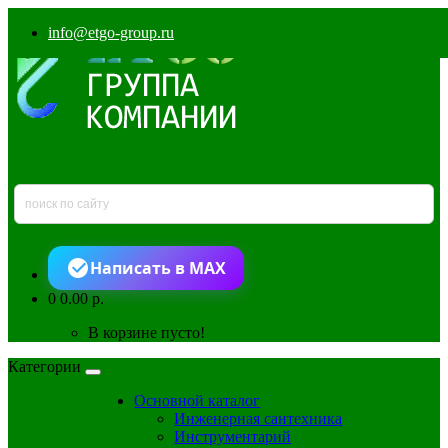
info@etgo-group.ru
Написать в MAX
0
0.00 р.
В корзине пусто!
Категории
Основной каталог
Инженерная сантехника
Инструментарий