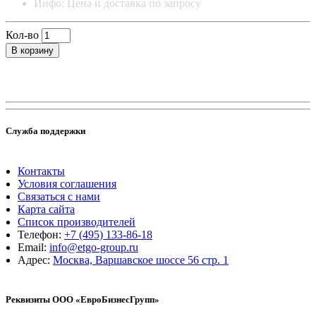
Инфо: Цена и доставка по запросу
Кол-во
В корзину
Служба поддержки
Контакты
Условия соглашения
Связаться с нами
Карта сайта
Список производителей
Телефон:
+7 (495) 133-86-18
Email:
info@etgo-group.ru
Адрес:
Москва, Варшавское шоссе 56 стр. 1
Реквизиты ООО «ЕвроБизнесГрупп»