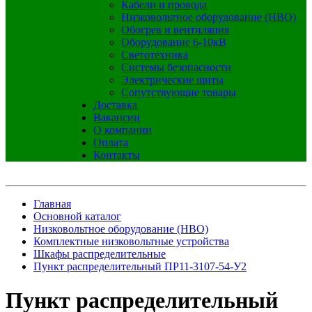
Кабели и провода
Низковольтное оборудование (НВО)
Обогрев и вентиляция
Оборудование 6-10кВ
Светотехника
Системы безопасности
Электрические щиты
Сопутствующие товары
Доставка
Вакансии
О компании
Оплата
Контакты
Главная
Основной каталог
Низковольтное оборудование (НВО)
Комплектные низковольтные устройства
Шкафы распределительные
Пункт распределительный ПР11-3107-54-У2
Пункт распределительный