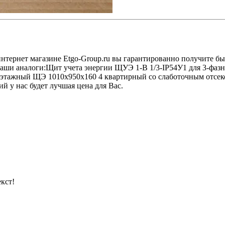
 интернет магазине Etgo-Group.ru вы гарантированно получите б
Наши аналоги:Щит учета энергии ЩУЭ 1-В 1/3-IP54У1 для 3-фазно
этажный ЩЭ 1010х950х160 4 квартирный со слаботочным отсеко
ий у нас будет лучшая цена для Вас.
кст!