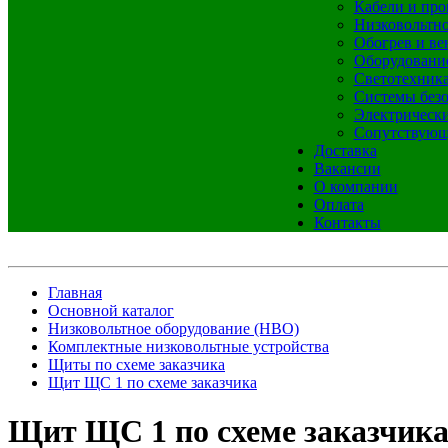
Кабели и про
Низковольтно
Обогрев и ве
Оборудовани
Светотехник
Системы без
Электрическ
Сопутствующ
Доставка
Вакансии
О компании
Оплата
Контакты
Главная
Основной каталог
Низковольтное оборудование (НВО)
Комплектные низковольтные устройства
Щиты по схеме заказчика
Щит ЩС 1 по схеме заказчика
Щит ЩС 1 по схеме заказчик