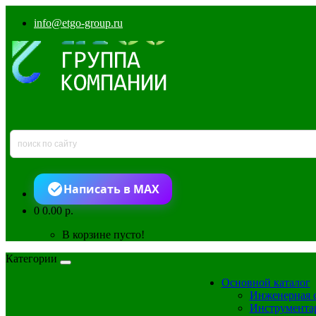
info@etgo-group.ru
Написать в MAX
0
0.00 р.
В корзине пусто!
Категории
Основной каталог
Инженерная 
Инструмента