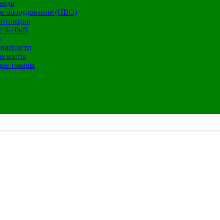
вода
е оборудование (НВО)
нтиляция
е 6-10кВ
а
опасности
ие щиты
ие товары
а