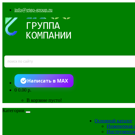
info@etgo-group.ru
Написать в MAX
0
0.00 р.
В корзине пусто!
Категории
Основной каталог
Инженерная 
Инструмента