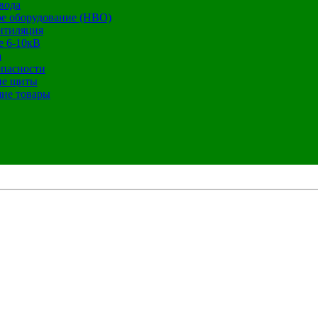
вода
е оборудование (НВО)
нтиляция
е 6-10кВ
а
опасности
ие щиты
ие товары