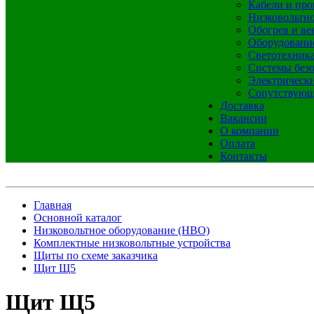
Кабели и про
Низковольтно
Обогрев и ве
Оборудовани
Светотехник
Системы без
Электрическ
Сопутствующ
Доставка
Вакансии
О компании
Оплата
Контакты
Главная
Основной каталог
Низковольтное оборудование (НВО)
Комплектные низковольтные устройства
Щиты по схеме заказчика
Щит Щ5
Щит Щ5