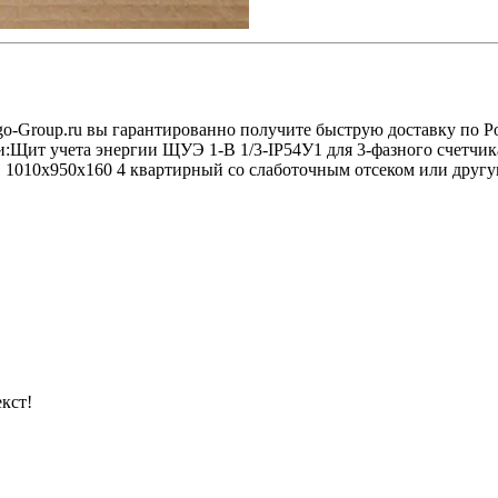
go-Group.ru вы гарантированно получите быструю доставку по Р
и:Щит учета энергии ЩУЭ 1-В 1/3-IP54У1 для 3-фазного счетчик
010х950х160 4 квартирный со слаботочным отсеком или другую
кст!