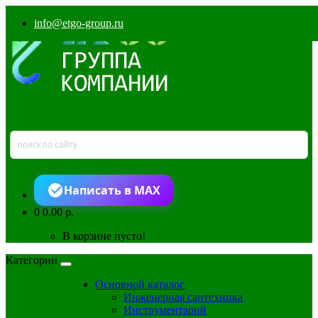
info@etgo-group.ru
Написать в MAX
0
0.00 р.
В корзине пусто!
Категории
Основной каталог
Инженерная сантехника
Инструментарий